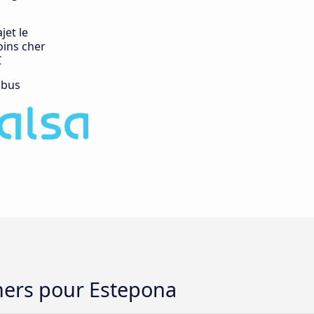
jet le
ins cher
€
 bus
chers pour Estepona