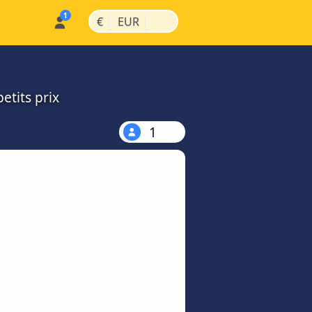
|
|
€
EUR
etits prix
1