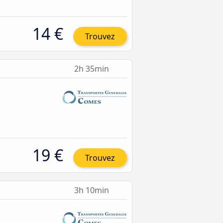
14 €
Trouvez
2h 35min
19 €
Trouvez
3h 10min