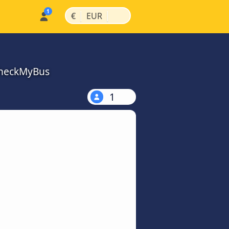
|
|
€
EUR
 CheckMyBus
1