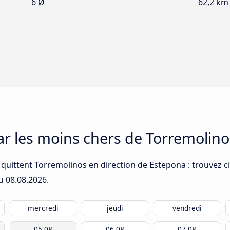
6 Ø
62,2 km
car les moins chers de Torremolin
quittent Torremolinos en direction de Estepona : trouvez ci
du
08.08.2026
.
mercredi
jeudi
vendredi
05.08
06.08
07.08