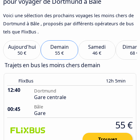
pour voyager de Dortmund à Bâle
Voici une sélection des prochains voyages les moins chers de
Dortmund à Bâle , proposés par différents opérateurs de bus
tels que FlixBus .
Aujourd'hui
Demain
Samedi
Diman
50 €
55 €
46 €
68 €
Trajets en bus les moins chers demain
FlixBus
12h 5min
12:40
Dortmund
Gare centrale
Bâle
00:45
Gare
55 €
Trouvez