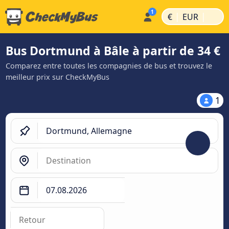
|
|
€
EUR
Bus Dortmund à Bâle à partir de 34 €
Comparez entre toutes les compagnies de bus et trouvez le
meilleur prix sur CheckMyBus
1