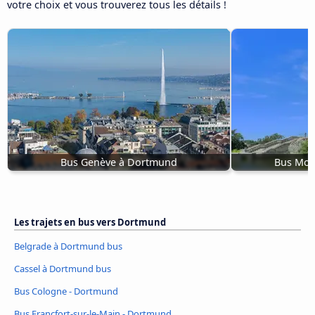
votre choix et vous trouverez tous les détails !
Bus Genève à Dortmund
Bus Mon
Les trajets en bus vers Dortmund
Belgrade à Dortmund bus
Cassel à Dortmund bus
Bus Cologne - Dortmund
Bus Francfort-sur-le-Main - Dortmund