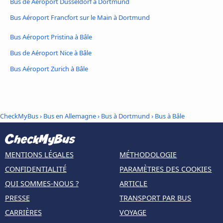
Bus de Aéroport Dusseldorf à Dortmund
Bus Aéroport Francfort sur le Main à Dortmund
Bus Aéroport Pristina à Bâle
Bus de Aéroport Nice à Bâle
Bus Aéroport Zurich à Bâle
CheckMyBus
›
Bus en Allemagne
›
Bus à Dortmund
›
Bus à Bâle
MENTIONS LÉGALES
MÉTHODOLOGIE
CONFIDENTIALITÉ
PARAMÈTRES DES COOKIES
QUI SOMMES-NOUS ?
ARTICLE
PRESSE
TRANSPORT PAR BUS
CARRIÈRES
VOYAGE