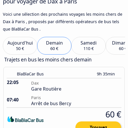
pour voyager de Dax à Paris
Voici une sélection des prochains voyages les moins chers de
Dax à Paris , proposés par différents opérateurs de bus tels
que BlaBlaCar Bus .
Aujourd'hui
Demain
Samedi
Diman
50 €
60 €
110 €
60 €
Trajets en bus les moins chers demain
BlaBlaCar Bus
9h 35min
22:05
Dax
Gare Routière
Paris
07:40
Arrêt de bus Bercy
60 €
Trouvez