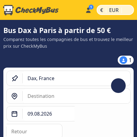
|
|
€
EUR
Bus Dax à Paris à partir de 50 €
Comparez toutes les compagnies de bus et trouvez le meilleur
prix sur CheckMyBus
1