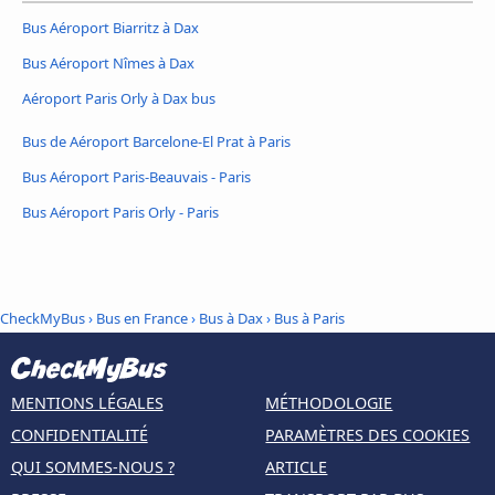
Bus Aéroport Biarritz à Dax
Bus Aéroport Nîmes à Dax
Aéroport Paris Orly à Dax bus
Bus de Aéroport Barcelone-El Prat à Paris
Bus Aéroport Paris-Beauvais - Paris
Bus Aéroport Paris Orly - Paris
CheckMyBus
›
Bus en France
›
Bus à Dax
›
Bus à Paris
MENTIONS LÉGALES
MÉTHODOLOGIE
CONFIDENTIALITÉ
PARAMÈTRES DES COOKIES
QUI SOMMES-NOUS ?
ARTICLE