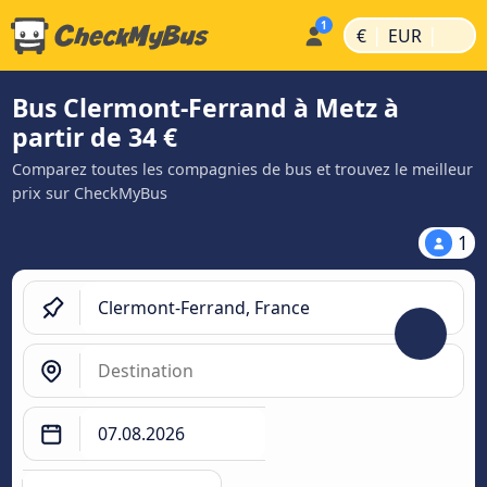
|
|
€
EUR
Bus Clermont-Ferrand à Metz à
partir de 34 €
Comparez toutes les compagnies de bus et trouvez le meilleur
prix sur CheckMyBus
1