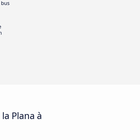
 bus
e
m
 la Plana à