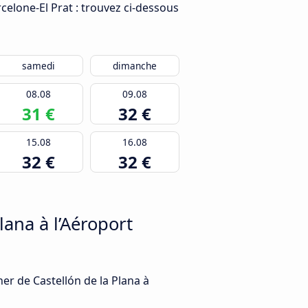
celone-El Prat : trouvez ci-dessous
samedi
dimanche
08.08
09.08
31 €
32 €
15.08
16.08
32 €
32 €
ana à l’Aéroport
her de Castellón de la Plana à