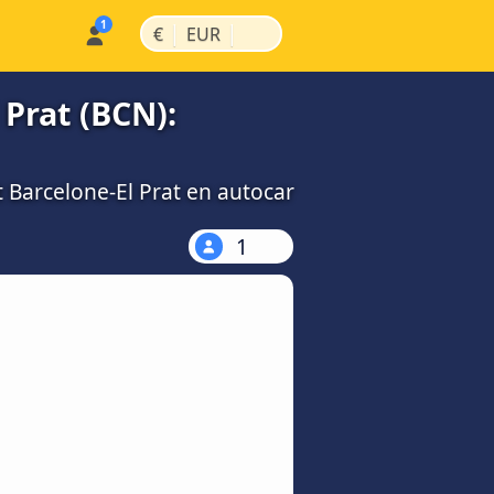
|
|
€
EUR
 Prat (BCN):
t Barcelone-El Prat en autocar
1