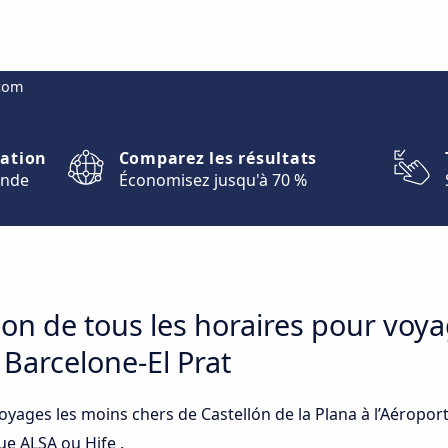
.com
nation
Comparez les résultats
onde
Économisez jusqu'à 70 %
on de tous les horaires pour voya
t Barcelone-El Prat
oyages les moins chers de Castellón de la Plana à l’Aéropor
ue ALSA ou Hife .