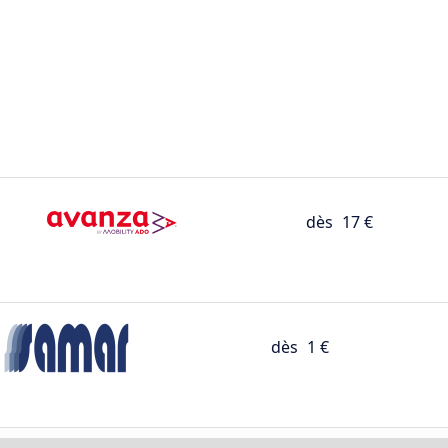
dès
17 €
dès
1 €