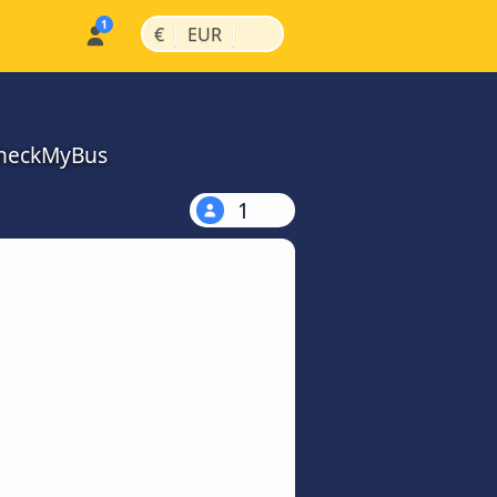
|
|
€
EUR
 CheckMyBus
1