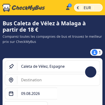
|
|
€
EUR
Bus Caleta de Vélez à Malaga à
partir de 18 €
Comparez toutes les compagnies de bus et trouvez le meilleur
prix sur CheckMyBus
1