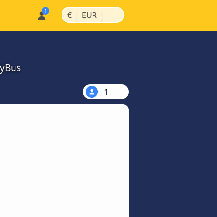
|
|
€
EUR
MyBus
1