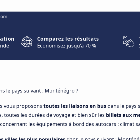
.com
nation
Comparez les résultats
onde
Économisez jusqu'à 70 %
s le pays suivant : Monténégro ?
us vous proposons
toutes les liaisons en bus
dans le pays 
s, toutes les durées de voyage et bien sûr les
billets aux me
oncernant les équipements à bord des autocars : climatisati
es villes les plus populaires
dans le pays suivant : Monténég