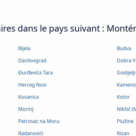
ires dans le pays suivant : Mont
Bijela
Budva
Danilovgrad
Dobra 
Đurđevića Tara
Godijelji
Herceg Novi
Kamenic
Kosanica
Kotor
Morinj
Nikšić (
Petrovac na Moru
Plužine
Radanovići
Risan