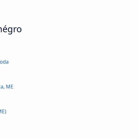
énégro
Voda
a, ME
ME)