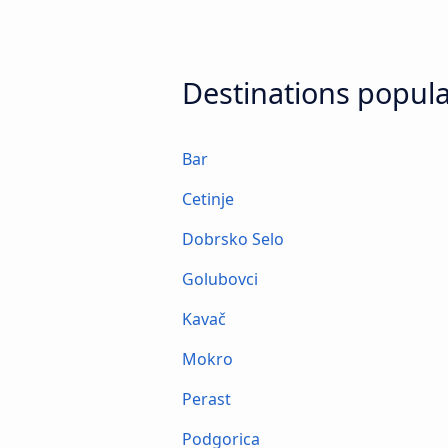
Destinations popula
Bar
Cetinje
Dobrsko Selo
Golubovci
Kavač
Mokro
Perast
Podgorica