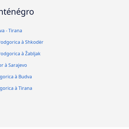
onténégro
a - Tirana
Podgorica à Shkodër
Podgorica à Žabljak
or à Sarajevo
gorica à Budva
gorica à Tirana