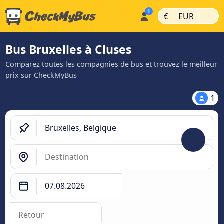
|
|
€
EUR
Bus Bruxelles à Cluses
Comparez toutes les compagnies de bus et trouvez le meilleur
prix sur CheckMyBus
1