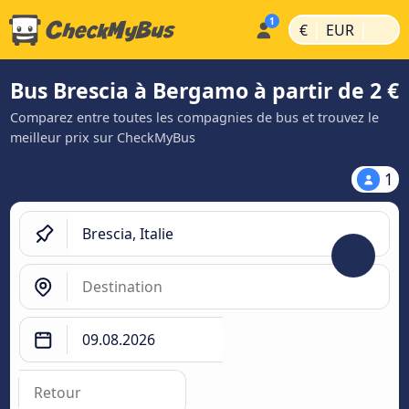
|
|
€
EUR
Bus Brescia à Bergamo à partir de 2 €
Comparez entre toutes les compagnies de bus et trouvez le
meilleur prix sur CheckMyBus
1