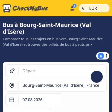
|
|
€
EUR
Bus à Bourg-Saint-Maurice (Val
d’Isère)
Comparez tous les trajets en bus vers Bourg-Saint-Maurice
(Val d’Isère) et trouvez des billets de bus à petits prix
1