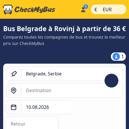
|
|
€
EUR
Bus Belgrade à Rovinj à partir de 36 €
Comparez toutes les compagnies de bus et trouvez le meilleur
prix sur CheckMyBus
1