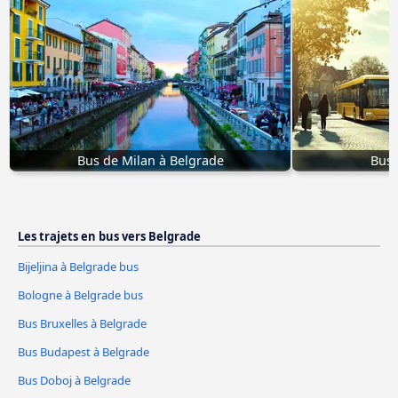
Bus de Milan à Belgrade
Bus 
Les trajets en bus vers Belgrade
Bijeljina à Belgrade bus
Bologne à Belgrade bus
Bus Bruxelles à Belgrade
Bus Budapest à Belgrade
Bus Doboj à Belgrade