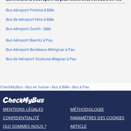
Bus Aéroport Pristina à Bâle
Bus de Aéroport Nice à Bâle
Bus Aéroport Zurich - Bâle
Bus Aéroport Biarritz à Pau
Bus Aéroport Bordeaux-Mérignac à Pau
Bus de Aéroport Toulouse-Blagnac à Pau
CheckMyBus
›
Bus en Suisse
›
Bus à Bâle
›
Bus à Pau
MENTIONS LÉGALES
MÉTHODOLOGIE
CONFIDENTIALITÉ
PARAMÈTRES DES COOKIES
QUI SOMMES-NOUS ?
ARTICLE