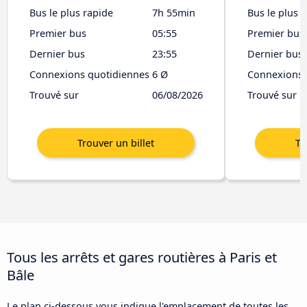
Bus le plus rapide
7h 55min
Bus le plus 
Premier bus
05:55
Premier bus
Dernier bus
23:55
Dernier bus
Connexions quotidiennes
6 Ø
Connexions 
Trouvé sur
06/08/2026
Trouvé sur
Tous les arrêts et gares routières à Paris et
Bâle
Le plan ci-dessous vous indique l'emplacement de toutes les