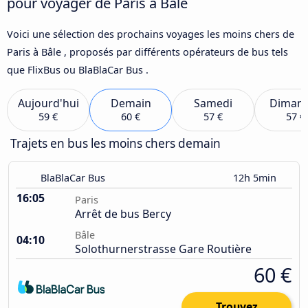
pour voyager de Paris à Bâle
Voici une sélection des prochains voyages les moins chers de
Paris à Bâle , proposés par différents opérateurs de bus tels
que FlixBus ou BlaBlaCar Bus .
Aujourd'hui
Demain
Samedi
Diman
59 €
60 €
57 €
57 €
Trajets en bus les moins chers demain
BlaBlaCar Bus
12h 5min
16:05
Paris
Arrêt de bus Bercy
Bâle
04:10
Solothurnerstrasse Gare Routière
60 €
Trouvez