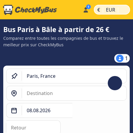
|
|
€
EUR
Bus Paris à Bâle à partir de 26 €
Comparez entre toutes les compagnies de bus et trouvez le
meilleur prix sur CheckMyBus
1