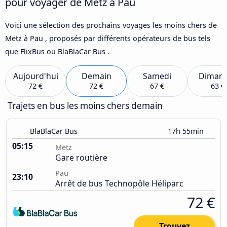
pour voyager de Metz à Pau
Voici une sélection des prochains voyages les moins chers de
Metz à Pau , proposés par différents opérateurs de bus tels
que FlixBus ou BlaBlaCar Bus .
Aujourd'hui
Demain
Samedi
Diman
72 €
72 €
67 €
63 €
Trajets en bus les moins chers demain
BlaBlaCar Bus
17h 55min
05:15
Metz
Gare routière
Pau
23:10
Arrêt de bus Technopôle Héliparc
72 €
Trouvez