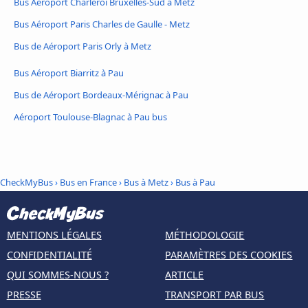
Bus Aéroport Charleroi Bruxelles-Sud à Metz
Bus Aéroport Paris Charles de Gaulle - Metz
Bus de Aéroport Paris Orly à Metz
Bus Aéroport Biarritz à Pau
Bus de Aéroport Bordeaux-Mérignac à Pau
Aéroport Toulouse-Blagnac à Pau bus
CheckMyBus
›
Bus en France
›
Bus à Metz
›
Bus à Pau
MENTIONS LÉGALES
MÉTHODOLOGIE
CONFIDENTIALITÉ
PARAMÈTRES DES COOKIES
QUI SOMMES-NOUS ?
ARTICLE
PRESSE
TRANSPORT PAR BUS