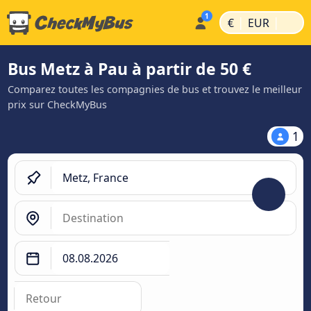
|
|
€
EUR
Bus Metz à Pau à partir de 50 €
Comparez toutes les compagnies de bus et trouvez le meilleur
prix sur CheckMyBus
1