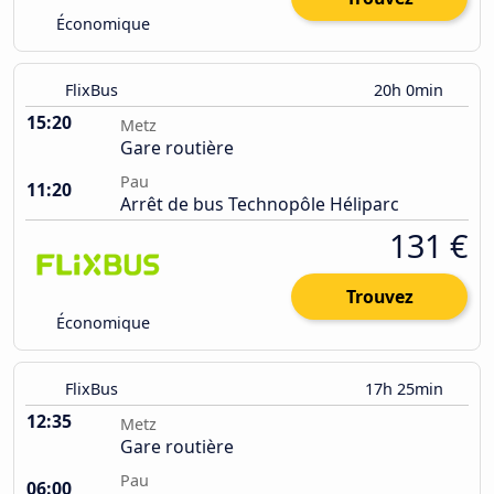
Économique
FlixBus
20h 0min
15:20
Metz
Gare routière
Pau
11:20
Arrêt de bus Technopôle Héliparc
131 €
Trouvez
Économique
FlixBus
17h 25min
12:35
Metz
Gare routière
Pau
06:00