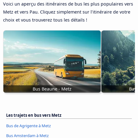
Voici un aperçu des itinéraires de bus les plus populaires vers
Metz et vers Pau. Cliquez simplement sur l'itinéraire de votre
choix et vous trouverez tous les détails !
Bus Beaune - Metz
Bay
Les trajets en bus vers Metz
Bus de Agrigente à Metz
Bus Amsterdam à Metz