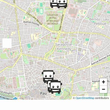
+
−
©
OpenStreetMap
contributors