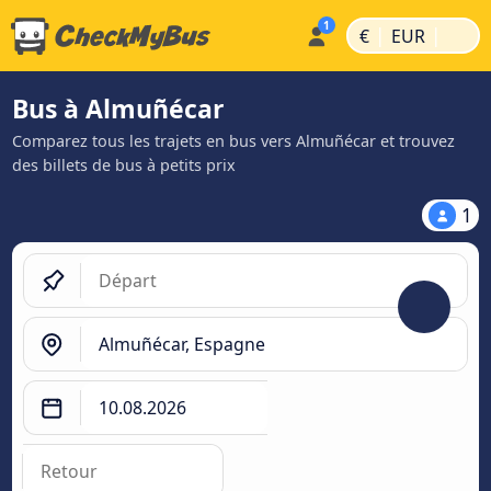
|
|
€
EUR
Bus à Almuñécar
Comparez tous les trajets en bus vers Almuñécar et trouvez
des billets de bus à petits prix
1