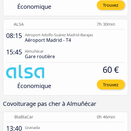
Économique
Trouvez
ALSA
7h 30min
08:15
Aéroport Adolfo-Suárez Madrid-Barajas
Aéroport Madrid - T4
15:45
Almuñécar
Gare routière
60 €
Économique
Trouvez
Covoiturage pas cher à Almuñécar
BlaBlaCar
0h 46min
13:40
Granada