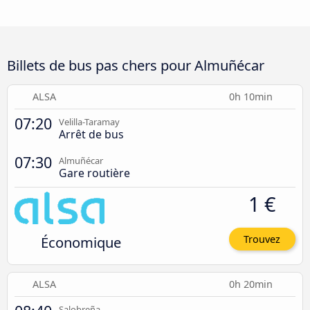
Billets de bus pas chers pour Almuñécar
ALSA
0h 10min
07:20
Velilla-Taramay
Arrêt de bus
07:30
Almuñécar
Gare routière
1 €
Économique
Trouvez
ALSA
0h 20min
Salobreña