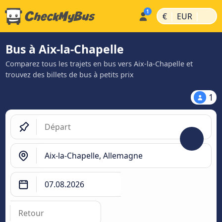
|
|
€
EUR
Bus à Aix-la-Chapelle
Comparez tous les trajets en bus vers Aix-la-Chapelle et
trouvez des billets de bus à petits prix
1