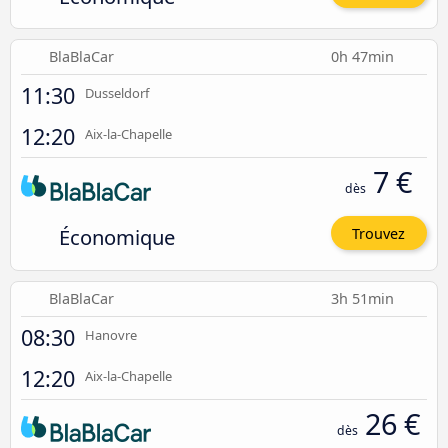
BlaBlaCar
0h 47min
11:30
Dusseldorf
12:20
Aix-la-Chapelle
7 €
dès
Économique
Trouvez
BlaBlaCar
3h 51min
08:30
Hanovre
12:20
Aix-la-Chapelle
26 €
dès