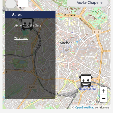
Aix-la-Chapelle
Gares
Aix-le-Chapelle Gare
West Gare
+
−
©
OpenStreetMap
contributors