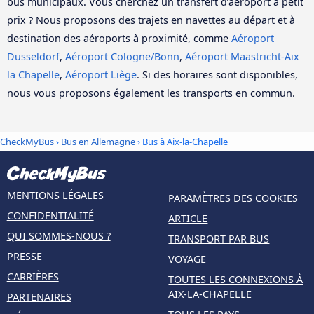
bus municipaux. Vous cherchez un transfert d’aéroport à petit
prix ? Nous proposons des trajets en navettes au départ et à
destination des aéroports à proximité, comme
Aéroport
Dusseldorf
,
Aéroport Cologne/Bonn
,
Aéroport Maastricht-Aix
la Chapelle
,
Aéroport Liège
. Si des horaires sont disponibles,
nous vous proposons également les transports en commun.
CheckMyBus
›
Bus en Allemagne
› Bus à Aix-la-Chapelle
MENTIONS LÉGALES
PARAMÈTRES DES COOKIES
CONFIDENTIALITÉ
ARTICLE
QUI SOMMES-NOUS ?
TRANSPORT PAR BUS
PRESSE
VOYAGE
CARRIÈRES
TOUTES LES CONNEXIONS À
AIX-LA-CHAPELLE
PARTENAIRES