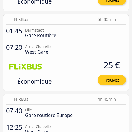
Économique
Trouvez
FlixBus
5h 35min
01:45
Darmstadt
Gare Routière
07:20
Aix-la-Chapelle
West Gare
25 €
Économique
Trouvez
FlixBus
4h 45min
07:40
Lille
Gare routière Europe
12:25
Aix-la-Chapelle
West Gare