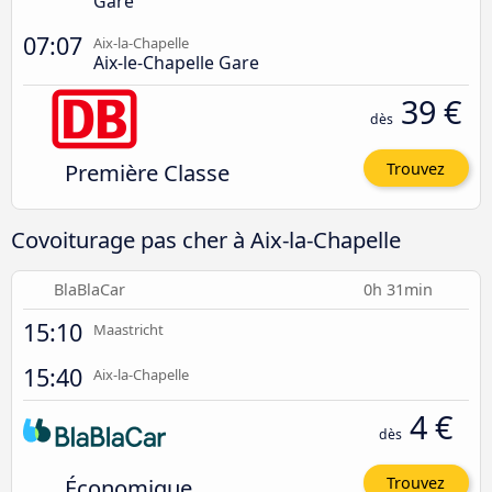
Gare
07:07
Aix-la-Chapelle
Aix-le-Chapelle Gare
39 €
dès
Première Classe
Trouvez
Covoiturage pas cher à Aix-la-Chapelle
BlaBlaCar
0h 31min
15:10
Maastricht
15:40
Aix-la-Chapelle
4 €
dès
Économique
Trouvez