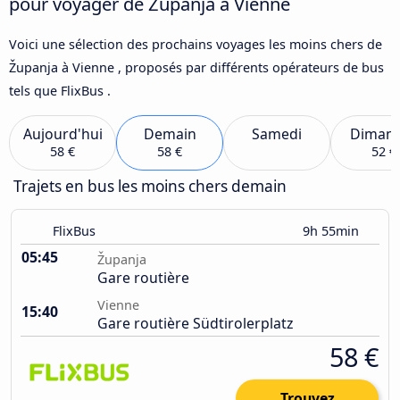
pour voyager de Županja à Vienne
Voici une sélection des prochains voyages les moins chers de
Županja à Vienne , proposés par différents opérateurs de bus
tels que FlixBus .
Aujourd'hui
Demain
Samedi
Diman
58 €
58 €
52 €
Trajets en bus les moins chers demain
FlixBus
9h 55min
05:45
Županja
Gare routière
Vienne
15:40
Gare routière Südtirolerplatz
58 €
Trouvez