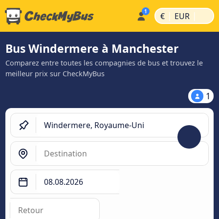
|
|
€
EUR
Bus Windermere à Manchester
Comparez entre toutes les compagnies de bus et trouvez le
meilleur prix sur CheckMyBus
1