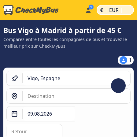
|
|
€
EUR
Bus Vigo à Madrid à partir de 45 €
Comparez entre toutes les compagnies de bus et trouvez le
meilleur prix sur CheckMyBus
1