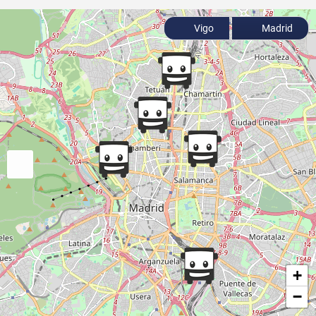
Vigo
Madrid
+
−