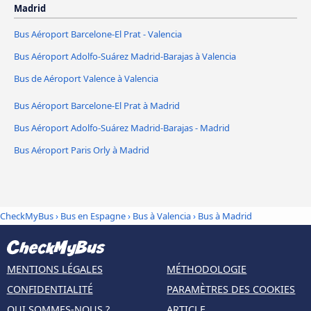
Madrid
Bus Aéroport Barcelone-El Prat - Valencia
Bus Aéroport Adolfo-Suárez Madrid-Barajas à Valencia
Bus de Aéroport Valence à Valencia
Bus Aéroport Barcelone-El Prat à Madrid
Bus Aéroport Adolfo-Suárez Madrid-Barajas - Madrid
Bus Aéroport Paris Orly à Madrid
CheckMyBus
›
Bus en Espagne
›
Bus à Valencia
›
Bus à Madrid
MENTIONS LÉGALES
MÉTHODOLOGIE
CONFIDENTIALITÉ
PARAMÈTRES DES COOKIES
QUI SOMMES-NOUS ?
ARTICLE