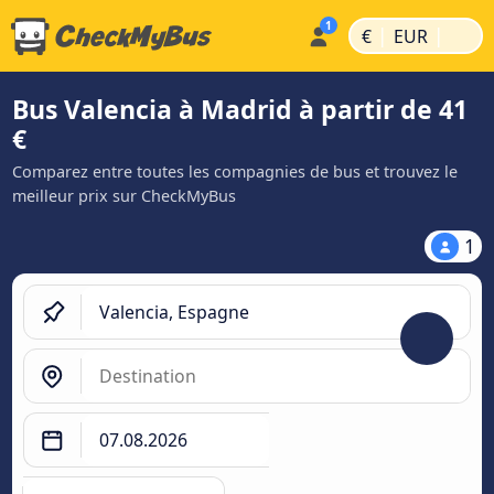
|
|
€
EUR
Bus Valencia à Madrid à partir de 41
€
Comparez entre toutes les compagnies de bus et trouvez le
meilleur prix sur CheckMyBus
1