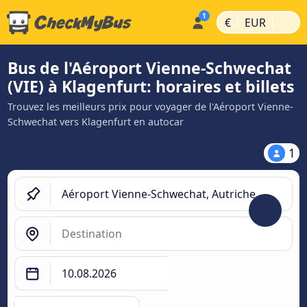
|
|
€
EUR
Bus de l'Aéroport Vienne-Schwechat
(VIE) à Klagenfurt: horaires et billets
Trouvez les meilleurs prix pour voyager de l'Aéroport Vienne-
Schwechat vers Klagenfurt en autocar
1