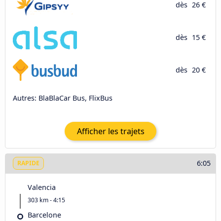
dès
26 €
dès
15 €
dès
20 €
Autres: BlaBlaCar Bus, FlixBus
Afficher les trajets
6:05
RAPIDE
Valencia
303 km - 4:15
Barcelone