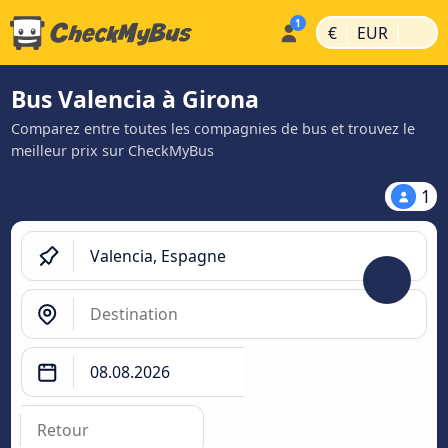
|
|
€
EUR
Bus Valencia à Girona
Comparez entre toutes les compagnies de bus et trouvez le
meilleur prix sur CheckMyBus
1