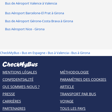
Bus de Aéroport Valence à Valencia
Bus Aéroport Barcelone-El Prat à Girona
Bus de Aéroport Gérone-Costa Brava à Girona
Bus Aéroport Nice - Girona
CheckMyBus
›
Bus en Espagne
›
Bus à Valencia
›
Bus à Girona
MENTIONS LÉGALES
MÉTHODOLOGIE
CONFIDENTIALITÉ
PARAMÈTRES DES COOKIES
QUI SOMMES-NOUS ?
ARTICLE
PRESSE
TRANSPORT PAR BUS
CARRIÈRES
VOYAGE
PARTENAIRES
TOUS LES PAYS