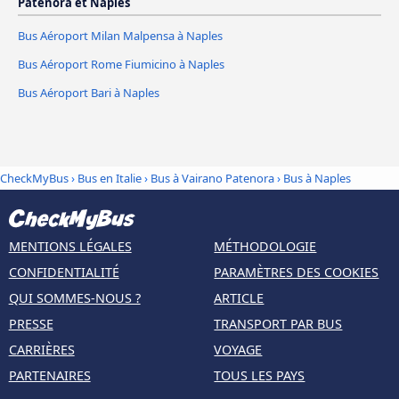
Patenora et Naples
Bus Aéroport Milan Malpensa à Naples
Bus Aéroport Rome Fiumicino à Naples
Bus Aéroport Bari à Naples
CheckMyBus
›
Bus en Italie
›
Bus à Vairano Patenora
›
Bus à Naples
MENTIONS LÉGALES
MÉTHODOLOGIE
CONFIDENTIALITÉ
PARAMÈTRES DES COOKIES
QUI SOMMES-NOUS ?
ARTICLE
PRESSE
TRANSPORT PAR BUS
CARRIÈRES
VOYAGE
PARTENAIRES
TOUS LES PAYS