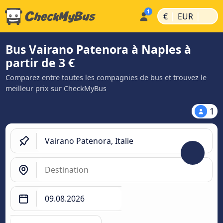
|
|
€
EUR
Bus Vairano Patenora à Naples à
partir de 3 €
Comparez entre toutes les compagnies de bus et trouvez le
meilleur prix sur CheckMyBus
1