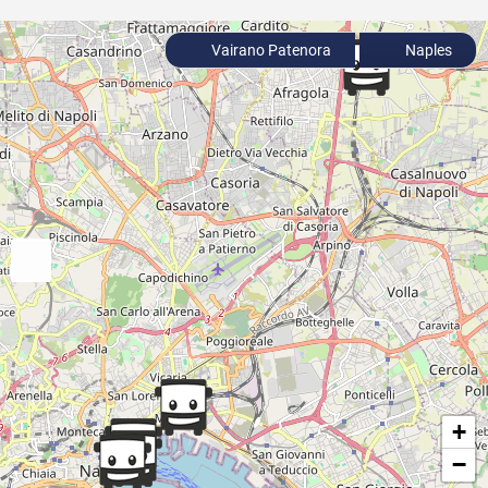
Vairano Patenora
Naples
+
−