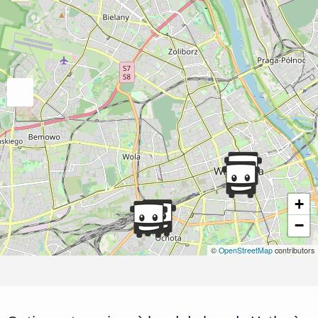
+
−
©
OpenStreetMap
contributors