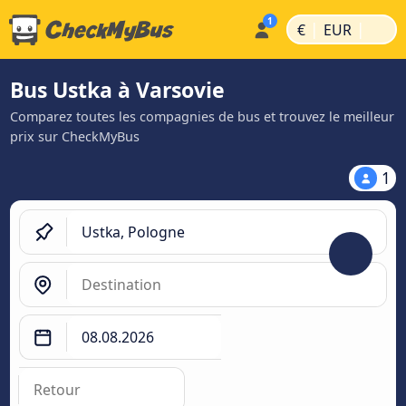
|
|
€
EUR
Bus Ustka à Varsovie
Comparez toutes les compagnies de bus et trouvez le meilleur
prix sur CheckMyBus
1