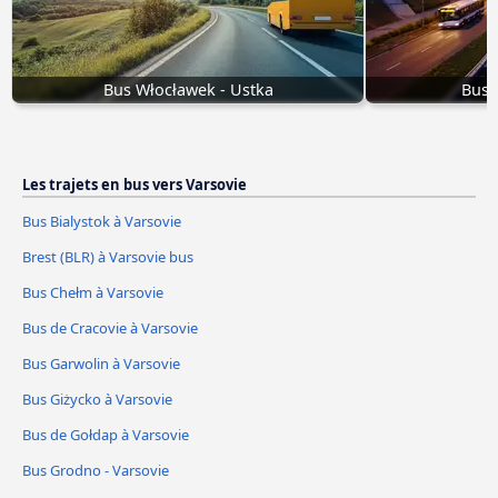
Bus Włocławek - Ustka
Bus 
Les trajets en bus vers Varsovie
Bus Bialystok à Varsovie
Brest (BLR) à Varsovie bus
Bus Chełm à Varsovie
Bus de Cracovie à Varsovie
Bus Garwolin à Varsovie
Bus Giżycko à Varsovie
Bus de Gołdap à Varsovie
Bus Grodno - Varsovie