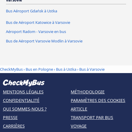
Bus Aéroport Gdańsk à Ustka
Bus de Aéroport Katowice à Varsovie
Aéroport Radom - Varsovie en bus
Bus de Aéroport Varsovie Modlin à Varsovie
CheckMyBus
›
Bus en Pologne
›
Bus à Ustka
›
Bus à Varsovie
MENTIONS LÉGALES
MÉTHODOLOGIE
CONFIDENTIALITÉ
PARAMÈTRES DES COOKIES
QUI SOMMES-NOUS ?
ARTICLE
PRESSE
TRANSPORT PAR BUS
CARRIÈRES
VOYAGE