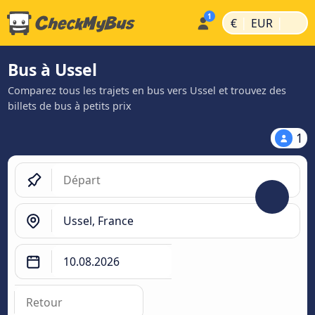
|
|
€
EUR
Bus à Ussel
Comparez tous les trajets en bus vers Ussel et trouvez des
billets de bus à petits prix
1