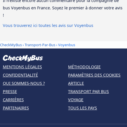
Il n'existe encore aucun commentaire pour la compagnie de
bus Voyenbus en France. Soyez le premier à donner votre avis
!
Vous trouverez ici toutes les avis sur Voyenbus
CheckMyBus
›
Transport-Par-Bus
› Voyenbus
MENTIONS LÉGALES
MÉTHODOLOGIE
CONFIDENTIALITÉ
PARAMÈTRES DES COOKIES
QUI SOMMES-NOUS ?
ARTICLE
PRESSE
TRANSPORT PAR BUS
CARRIÈRES
VOYAGE
PARTENAIRES
TOUS LES PAYS