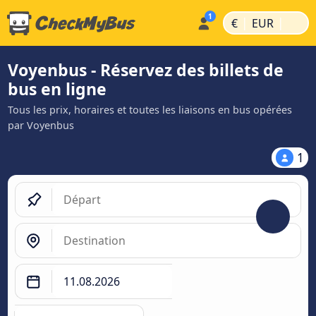
|
|
€
EUR
Voyenbus - Réservez des billets de
bus en ligne
Tous les prix, horaires et toutes les liaisons en bus opérées
par Voyenbus
1