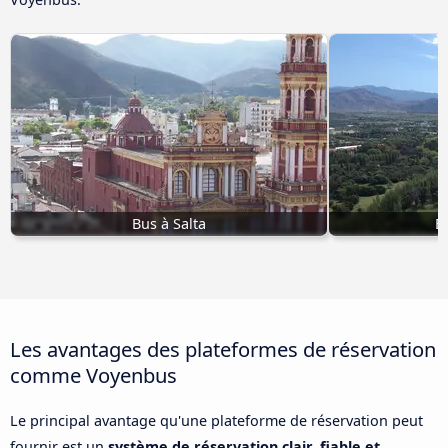
Bus à Salta
B
Les avantages des plateformes de réservation
comme Voyenbus
Le principal avantage qu'une plateforme de réservation peut
fournir est un
système de réservation clair, fiable et