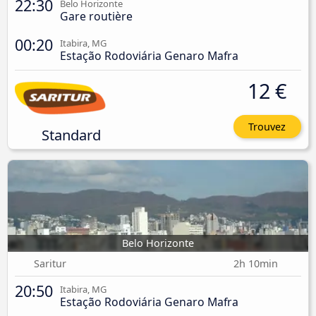
22:30
Belo Horizonte
Gare routière
00:20
Itabira, MG
Estação Rodoviária Genaro Mafra
12 €
Trouvez
Standard
Belo Horizonte
Saritur
2h 10min
20:50
Itabira, MG
Estação Rodoviária Genaro Mafra