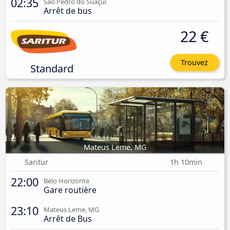
02:35
São Pedro do Suaçuí
Arrêt de bus
22 €
Trouvez
Standard
Mateus Leme, MG
Saritur
1h 10min
22:00
Belo Horizonte
Gare routière
23:10
Mateus Leme, MG
Arrêt de Bus