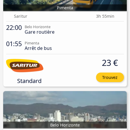
Pimenta
Saritur
3h 55min
22:00
Belo Horizonte
Gare routière
01:55
Pimenta
Arrêt de bus
23 €
Trouvez
Standard
Belo Horizonte