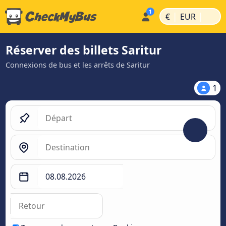
|
|
€
EUR
Réserver des billets Saritur
Connexions de bus et les arrêts de Saritur
1