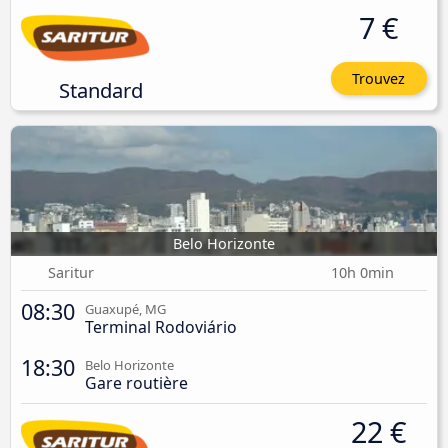
7 €
Trouvez
Standard
Belo Horizonte
Saritur
10h 0min
08:30
Guaxupé, MG
Terminal Rodoviário
18:30
Belo Horizonte
Gare routière
22 €