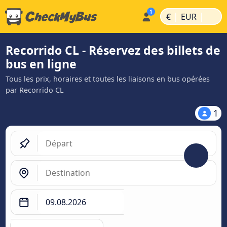
|
|
€
EUR
Recorrido CL - Réservez des billets de
bus en ligne
Tous les prix, horaires et toutes les liaisons en bus opérées
par Recorrido CL
1