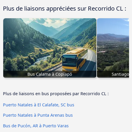
Plus de liaisons appréciées sur Recorrido CL :
Bus Calama à Copiapó
Santiago,
Plus de liaisons en bus proposées par Recorrido CL :
Puerto Natales à El Calafate, SC bus
Puerto Natales à Punta Arenas bus
Bus de Pucón, AR à Puerto Varas