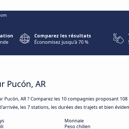
.com
nation
Comparez les résultats
onde
Économisez jusqu'à 70 %
ur Pucón, AR
r Pucón, AR ? Comparez les 10 compagnies proposant 108 b
arrivée, les 7 stations, les durées des trajets et bien évide
ys
Monnaie
li
Peso chilien