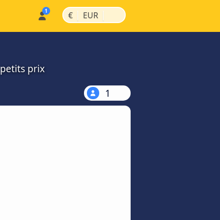
|
|
€
EUR
petits prix
1