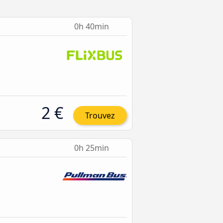
0h 40min
2 €
Trouvez
0h 25min