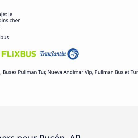
jet le
ins cher
€
 bus
ñe, Buses Pullman Tur, Nueva Andimar Vip, Pullman Bus et T
chers pour Pucón, AR