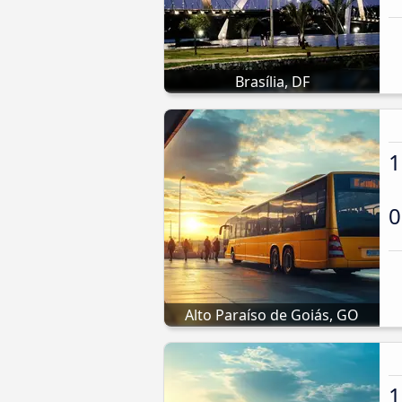
Brasília, DF
1
0
Alto Paraíso de Goiás, GO
1