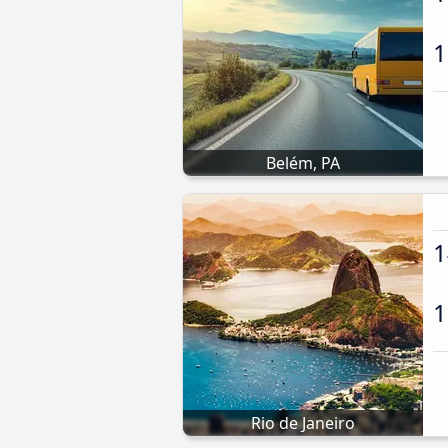
1
Belém, PA
1
1
Rio de Janeiro