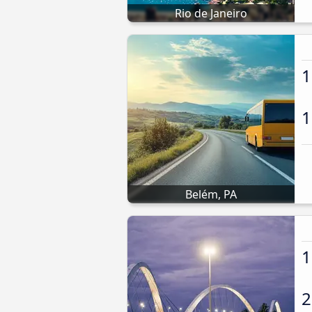
Rio de Janeiro
1
1
Belém, PA
1
2