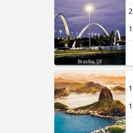
2
1
Brasília, DF
1
1