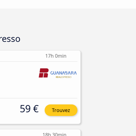
resso
17h 0min
59 €
Trouvez
18h 30min