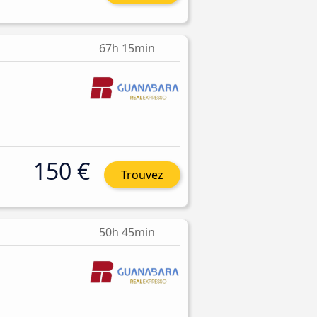
67h 15min
150 €
Trouvez
50h 45min