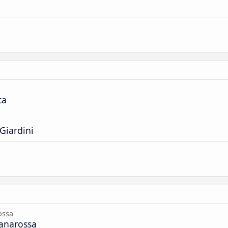
ca
Giardini
ossa
anarossa