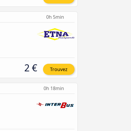
0h 5min
2 €
Trouvez
0h 18min