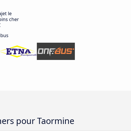
jet le
ins cher
€
 bus
chers pour Taormine