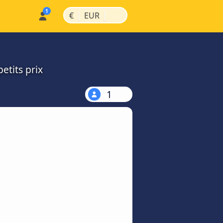
|
|
€
EUR
etits prix
1