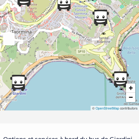
+
−
©
OpenStreetMap
contributors
Options et services à bord du bus de Giardini-