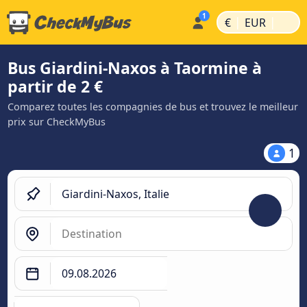
|
|
€
EUR
Bus Giardini-Naxos à Taormine à
partir de 2 €
Comparez toutes les compagnies de bus et trouvez le meilleur
prix sur CheckMyBus
1