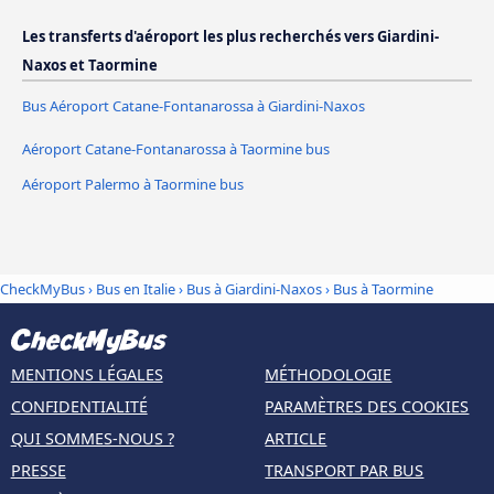
Les transferts d'aéroport les plus recherchés vers Giardini-
Naxos et Taormine
Bus Aéroport Catane-Fontanarossa à Giardini-Naxos
Aéroport Catane-Fontanarossa à Taormine bus
Aéroport Palermo à Taormine bus
CheckMyBus
›
Bus en Italie
›
Bus à Giardini-Naxos
›
Bus à Taormine
MENTIONS LÉGALES
MÉTHODOLOGIE
CONFIDENTIALITÉ
PARAMÈTRES DES COOKIES
QUI SOMMES-NOUS ?
ARTICLE
PRESSE
TRANSPORT PAR BUS