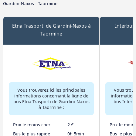
Giardini-Naxos - Taormine
Etna Trasporti de Giardini-Naxos à
Interbus
Taormine
Vous trouverez ici les principales
Vous trouve
informations concernant la ligne de
information
bus Etna Trasporti de Giardini-Naxos
bus Interb
à Taormine :
Prix le moins cher
2 €
Prix le moin
Bus le plus rapide
0h 5min
Bus le plus 