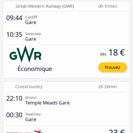
Great Western Railway (GWR)
0h 51min
09:44
Cardiff
Gare
10:35
Swansea
Gare
18 €
dès
Économique
Trouvez
CrossCountry
2h 20min
22:10
Bristol
Temple Meads Gare
00:30
Swansea
Gare
23 €