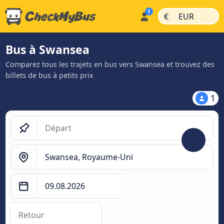
|
|
€
EUR
Bus à Swansea
Comparez tous les trajets en bus vers Swansea et trouvez des
billets de bus à petits prix
1