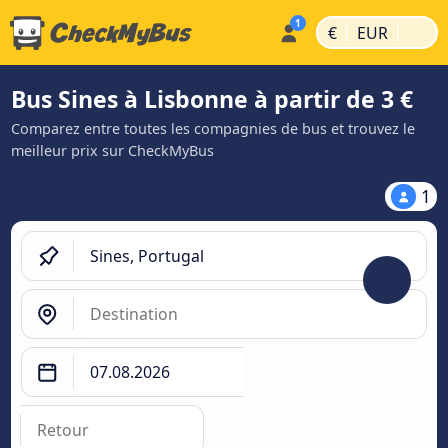
|
|
€
EUR
Bus Sines à Lisbonne à partir de 3 €
Comparez entre toutes les compagnies de bus et trouvez le
meilleur prix sur CheckMyBus
1