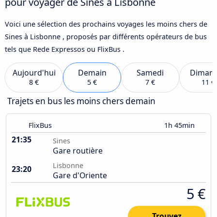
pour voyager de Sines à Lisbonne
Voici une sélection des prochains voyages les moins chers de
Sines à Lisbonne , proposés par différents opérateurs de bus
tels que Rede Expressos ou FlixBus .
Aujourd'hui
Demain
Samedi
Diman
8 €
5 €
7 €
11 €
Trajets en bus les moins chers demain
FlixBus
1h 45min
21:35
Sines
Gare routière
Lisbonne
23:20
Gare d'Oriente
5 €
Trouvez