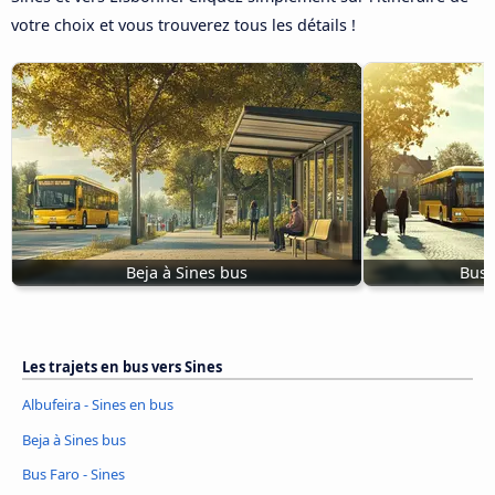
votre choix et vous trouverez tous les détails !
Beja à Sines bus
Bus 
Les trajets en bus vers Sines
Albufeira - Sines en bus
Beja à Sines bus
Bus Faro - Sines