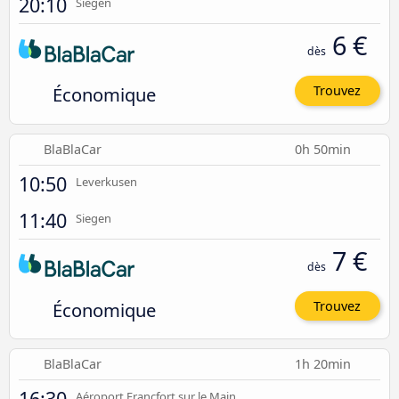
20:10
Siegen
6 €
dès
Économique
Trouvez
BlaBlaCar
0h 50min
10:50
Leverkusen
11:40
Siegen
7 €
dès
Économique
Trouvez
BlaBlaCar
1h 20min
16:30
Aéroport Francfort sur le Main