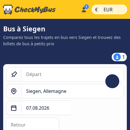
|
|
€
EUR
Bus à Siegen
Comparez tous les trajets en bus vers Siegen et trouvez des
billets de bus à petits prix
1