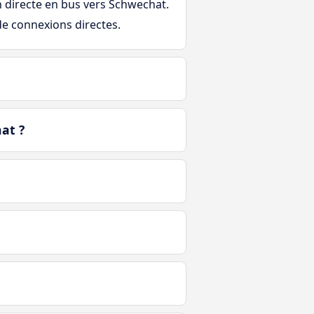
on directe en bus vers Schwechat.
 de connexions directes.
at ?