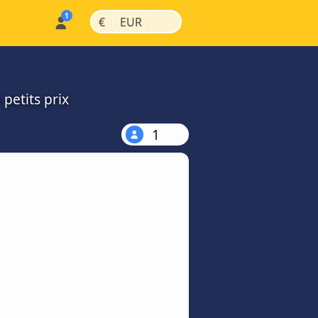
|
|
€
EUR
petits prix
1