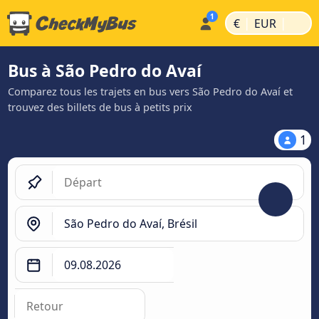
|
|
€
EUR
Bus à São Pedro do Avaí
Comparez tous les trajets en bus vers São Pedro do Avaí et
trouvez des billets de bus à petits prix
1