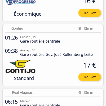
16 €
Économique
Trouvez
Gontijo
8h 12min
01:26
Caruaru, PE
Gare routière centrale
09:38
Aracaju, SE
Gare routière Gov. José Rollemberg Leite
17 €
Standard
Trouvez
Real Alagoas
4h 15min
06:15
Maceió
Gare routière centrale