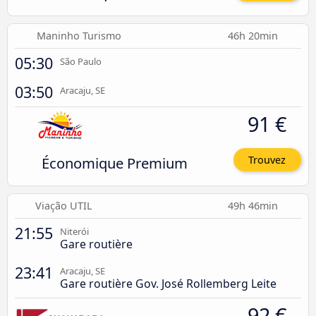
Maninho Turismo
46h 20min
05:30
São Paulo
03:50
Aracaju, SE
91 €
Économique Premium
Trouvez
Viação UTIL
49h 46min
21:55
Niterói
Gare routière
23:41
Aracaju, SE
Gare routière Gov. José Rollemberg Leite
92 €