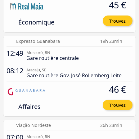
45 €
Économique
Trouvez
Expresso Guanabara
19h 23min
12:49
Mossoró, RN
Gare routière centrale
08:12
Aracaju, SE
Gare routière Gov. José Rollemberg Leite
46 €
Affaires
Trouvez
Viação Nordeste
26h 23min
07:00
Mossoró, RN