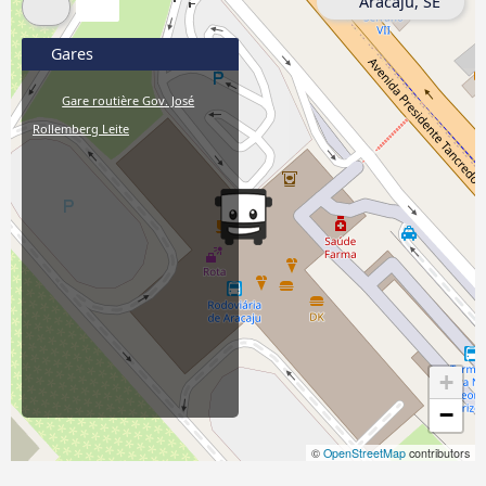
Aracaju, SE
Gares
Gare routière Gov. José
Rollemberg Leite
+
−
©
OpenStreetMap
contributors