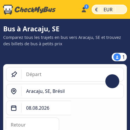
|
|
€
EUR
Bus à Aracaju, SE
Comparez tous les trajets en bus vers Aracaju, SE et trouvez
des billets de bus à petits prix
1