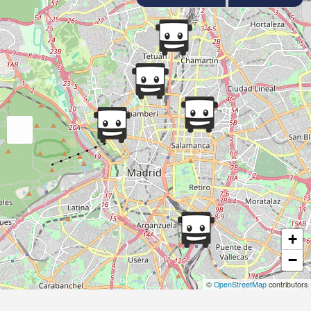
+
−
©
OpenStreetMap
contributors