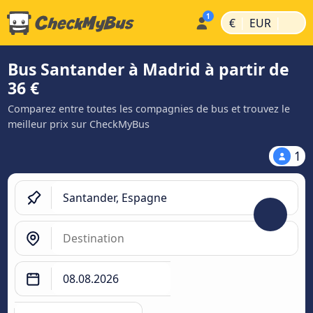
|
|
€
EUR
Bus Santander à Madrid à partir de
36 €
Comparez entre toutes les compagnies de bus et trouvez le
meilleur prix sur CheckMyBus
1