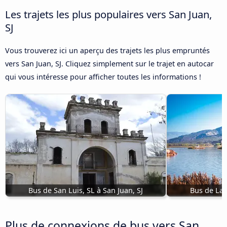
Les trajets les plus populaires vers San Juan,
SJ
Vous trouverez ici un aperçu des trajets les plus empruntés
vers San Juan, SJ. Cliquez simplement sur le trajet en autocar
qui vous intéresse pour afficher toutes les informations !
Bus de San Luis, SL à San Juan, SJ
Bus de La R
Plus de connexions de bus vers San