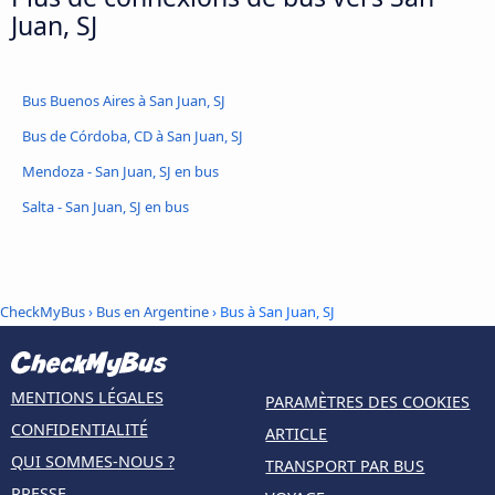
Juan, SJ
Bus Buenos Aires à San Juan, SJ
Bus de Córdoba, CD à San Juan, SJ
Mendoza - San Juan, SJ en bus
Salta - San Juan, SJ en bus
CheckMyBus
›
Bus en Argentine
› Bus à San Juan, SJ
MENTIONS LÉGALES
PARAMÈTRES DES COOKIES
CONFIDENTIALITÉ
ARTICLE
QUI SOMMES-NOUS ?
TRANSPORT PAR BUS
PRESSE