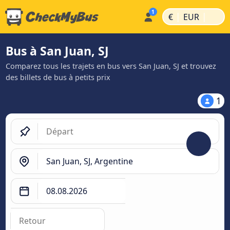
|
|
€
EUR
Bus à San Juan, SJ
Comparez tous les trajets en bus vers San Juan, SJ et trouvez
des billets de bus à petits prix
1