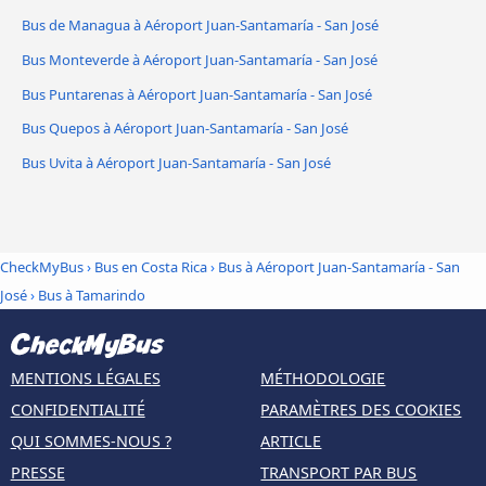
Bus de Managua à Aéroport Juan-Santamaría - San José
Bus Monteverde à Aéroport Juan-Santamaría - San José
Bus Puntarenas à Aéroport Juan-Santamaría - San José
Bus Quepos à Aéroport Juan-Santamaría - San José
Bus Uvita à Aéroport Juan-Santamaría - San José
CheckMyBus
›
Bus en Costa Rica
›
Bus à Aéroport Juan-Santamaría - San
José
›
Bus à Tamarindo
MENTIONS LÉGALES
MÉTHODOLOGIE
CONFIDENTIALITÉ
PARAMÈTRES DES COOKIES
QUI SOMMES-NOUS ?
ARTICLE
PRESSE
TRANSPORT PAR BUS