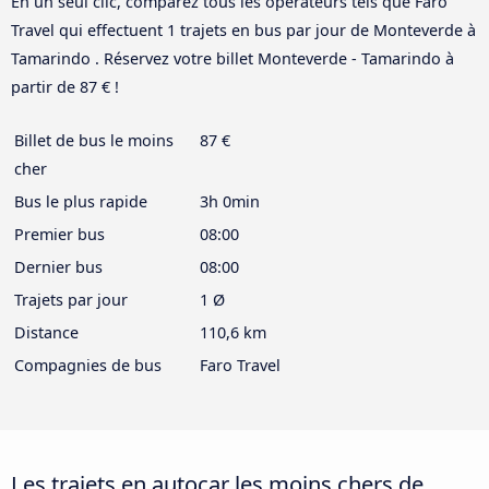
En un seul clic, comparez tous les opérateurs tels que Faro
Travel qui effectuent 1 trajets en bus par jour de Monteverde à
Tamarindo . Réservez votre billet Monteverde - Tamarindo à
partir de 87 € !
Billet de bus le moins
87 €
cher
Bus le plus rapide
3h 0min
Premier bus
08:00
Dernier bus
08:00
Trajets par jour
1 Ø
Distance
110,6 km
Compagnies de bus
Faro Travel
Les trajets en autocar les moins chers de