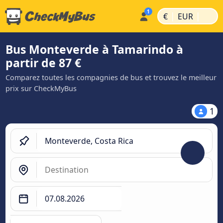
|
|
€
EUR
Bus Monteverde à Tamarindo à
partir de 87 €
Comparez toutes les compagnies de bus et trouvez le meilleur
prix sur CheckMyBus
1