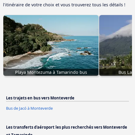
l'itinéraire de votre choix et vous trouverez tous les détails !
Playa Montezuma à Tamarindo bus
Bus La 
Les trajets en bus vers Monteverde
Bus de Jacó à Monteverde
Les transferts d'aéroport les plus recherchés vers Monteverde