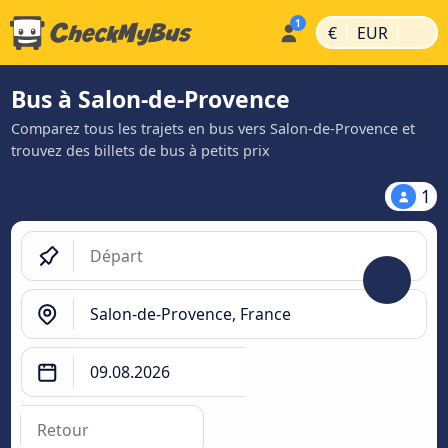
|
|
€
EUR
Bus à Salon-de-Provence
Comparez tous les trajets en bus vers Salon-de-Provence et
trouvez des billets de bus à petits prix
1