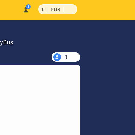
|
|
€
EUR
MyBus
1