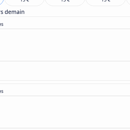
ers demain
es
es