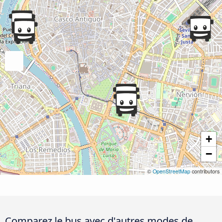
+
−
©
OpenStreetMap
contributors
Comparez le bus avec d'autres modes de