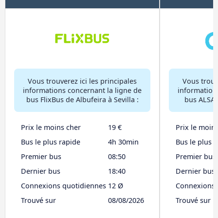
Vous trouverez ici les principales
Vous trouve
informations concernant la ligne de
information
bus FlixBus de Albufeira à Sevilla :
bus ALSA d
Prix le moins cher
19 €
Prix le moin
Bus le plus rapide
4h 30min
Bus le plus 
Premier bus
08:50
Premier bus
Dernier bus
18:40
Dernier bus
Connexions quotidiennes
12 Ø
Connexions 
Trouvé sur
08/08/2026
Trouvé sur