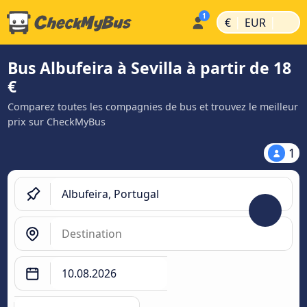
|
|
€
EUR
Bus Albufeira à Sevilla à partir de 18
€
Comparez toutes les compagnies de bus et trouvez le meilleur
prix sur CheckMyBus
1