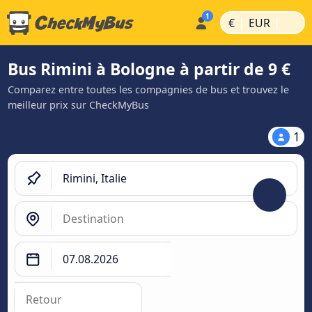
|
|
€
EUR
Bus Rimini à Bologne à partir de 9 €
Comparez entre toutes les compagnies de bus et trouvez le
meilleur prix sur CheckMyBus
1