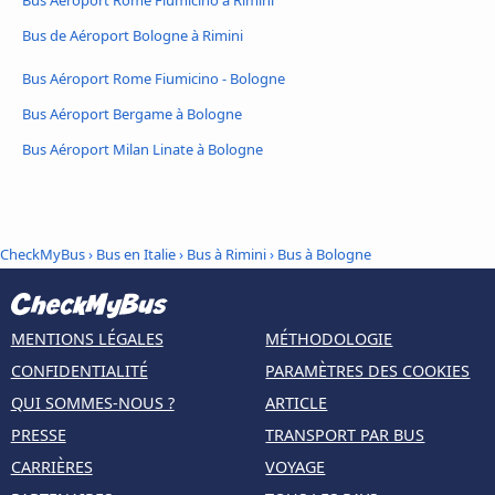
Bus de Aéroport Bologne à Rimini
Bus Aéroport Rome Fiumicino - Bologne
Bus Aéroport Bergame à Bologne
Bus Aéroport Milan Linate à Bologne
CheckMyBus
›
Bus en Italie
›
Bus à Rimini
›
Bus à Bologne
MENTIONS LÉGALES
MÉTHODOLOGIE
CONFIDENTIALITÉ
PARAMÈTRES DES COOKIES
QUI SOMMES-NOUS ?
ARTICLE
PRESSE
TRANSPORT PAR BUS
CARRIÈRES
VOYAGE