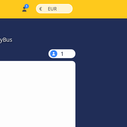
|
|
€
EUR
MyBus
1