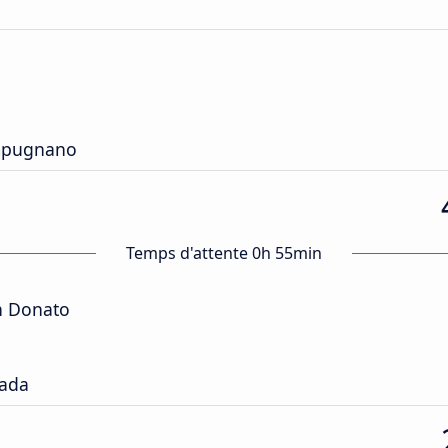
mpugnano
Temps d'attente 0h 55min
n Donato
Fada